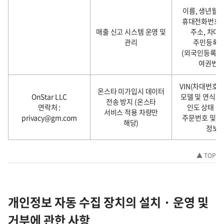
이름, 생년월일
휴대전화번호,
매출 신고 시스템 운영 및
주소, 차대
관리
주민등록
(외국인등록번
여권번호
VIN(차대번호),
온스타 미가입시 데이터
OnStar LLC
모델 및 연식정
전송 방지 (온스타
연락처 :
인도 상태 및
서비스 적용 차량만
privacy@gm.com
주문번호 및 
해당)
정보
▲ TOP
개인정보 자동 수집 장치의 설치 · 운영 및
거부에 관한 사항