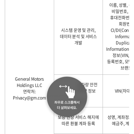
이름, 성별, 
국
비밀번호, e-m
외
휴대전화번호,
이
회원번호
전
시스템 운영 및 관리,
CI/DI(Conne
에
데이터 분석 및 서비스
Informati
관
개발
Duplicat
한
Information
사
정보(VIN, 
항
등록번호, 모델명
테
브랜드)
이
블
General Motors
품질 개선 및 차량 안전
Holdings LLC
관리, 생산 차량 정보
VIN(차대번
연락처:
관리
Privacy@gm.com
보증 연장 서비스 해지에
성명, 계좌정보
따른 환불 계좌 등록
예금주, 계좌