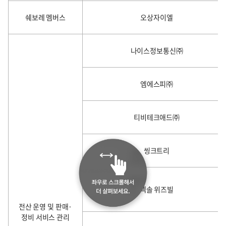
쉐보레 멤버스
오상자이엘
나이스정보통신㈜
엠에스피㈜
티비테크애드㈜
씽크트리
넥솔 위즈빌
전산 운영 및 판매·
정비 서비스 관리