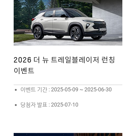
2026 더 뉴 트레일블레이저 런칭
이벤트
이벤트 기간 : 2025-05-09 ~ 2025-06-30
당첨자 발표 : 2025-07-10