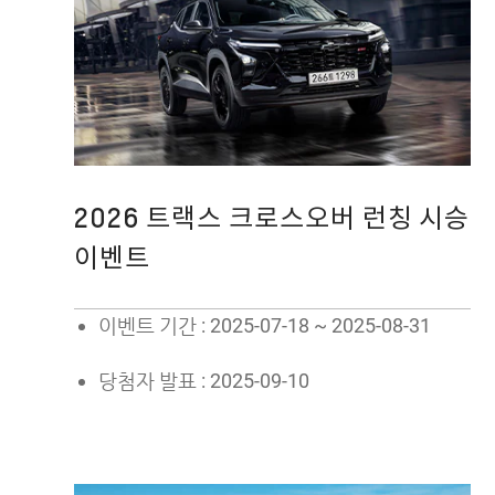
2026 트랙스 크로스오버 런칭 시승
이벤트
이벤트 기간 : 2025-07-18 ~ 2025-08-31
당첨자 발표 : 2025-09-10