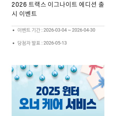
2026 트랙스 이그나이트 에디션 출
시 이벤트
이벤트 기간 : 2026-03-04 ~ 2026-04-30
당첨자 발표 : 2026-05-13