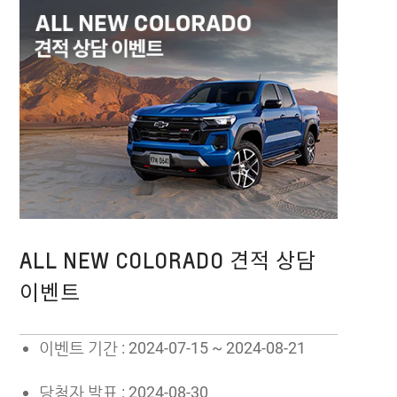
ALL NEW COLORADO 견적 상담
이벤트
이벤트 기간 : 2024-07-15 ~ 2024-08-21
당첨자 발표 : 2024-08-30