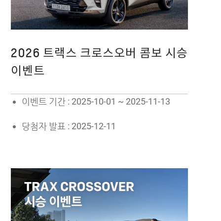
2026 트랙스 크로스오버 콤보 시승
이벤트
이벤트 기간 : 2025-10-01 ~ 2025-11-13
당첨자 발표 : 2025-12-11